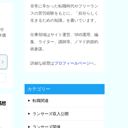
非常に辛かった転職時代やフリーラン
スの苦労経験をもとに、「自分らしく
生きるための知識」を書いています。
ませ
仕事領域はサイト運営、SNS運用、編
単価
集、ライター、講師等。ノマド的節約
術参謀。
詳細な経歴は
プロフィールページ
へ。
カテゴリー
転職関連
感想
ランサーズ収入公開
ランサーズ関連