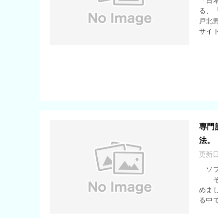
「日
る、
戸北
サイト
専門
法。
更新
ソフ
そう
めま
る中で