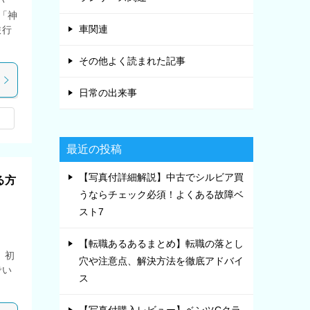
い
「神
車関連
旅行
その他よく読まれた記事
日常の出来事
最近の投稿
【写真付詳細解説】中古でシルビア買
る方
うならチェック必須！よくある故障ベ
スト7
。
【転職あるあるまとめ】転職の落とし
、初
穴や注意点、解決方法を徹底アドバイ
でい
ス