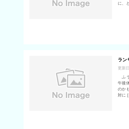
に、と
ラン
更新
ふう
午後
のか
対に [