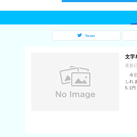
Tweet
文字
更新
今日
しれま
5.