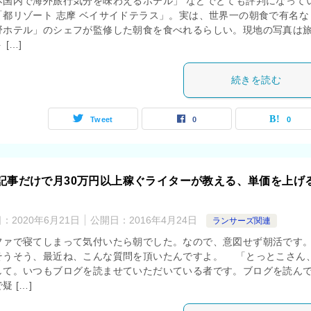
本国内で海外旅行気分を味わえるホテル」 などでとても評判になって
「都リゾート 志摩 ベイサイドテラス」。実は、世界一の朝食で有名な
野ホテル」のシェフが監修した朝食を食べれるらしい。現地の写真は
 […]
続きを読む
Tweet
0
0
記事だけで月30万円以上稼ぐライターが教える、単価を上げ
日：
2020年6月21日
公開日：
2016年4月24日
ランサーズ関連
ァで寝てしまって気付いたら朝でした。なので、意図せず朝活です
そう、最近ね、こんな質問を頂いたんですよ。 「とっとこさん
して。いつもブログを読ませていただいている者です。ブログを読ん
疑 […]