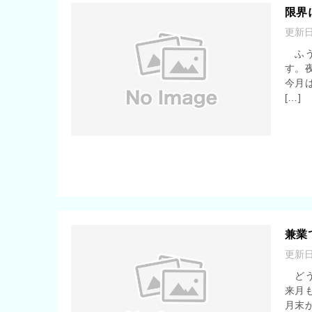
限界
更新
ふう
す。
今月
[…]
兼業
更新
どう
来月
月末