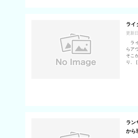
ライ
更新
ライ
らア
そこ
り、 [
ラン
から