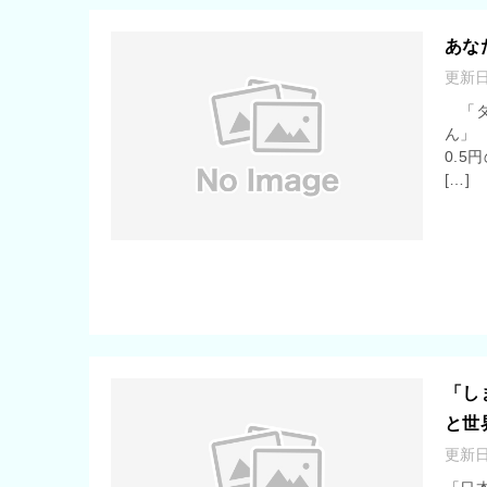
あな
更新
「タ
ん」
0.
[…]
「し
と世
更新