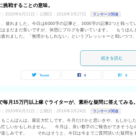
に挑戦することの意味。
日：
2020年6月21日
公開日：
2016年3月27日
ランサーズ関連
、疲れました。今日は6000字の記事と、3000字の記事2つと戦って
夜はまだまだ長いですが、休憩にブログを書いています。 もうほん
は疲れました。「無理かもしれない」というプレッシャーと戦いつつ
続きを読む
Tweet
0
0
で毎月15万円以上稼ぐライターが、素朴な疑問に答えてみる
日：
2020年6月21日
公開日：
2016年3月24日
ランサーズ関連
もこんばんは。最近大忙しです。今月だけかと思いきや、もしかし
も忙しいかもしれません。 今月は、良い数字のご報告ができそうな
が楽しみです。 それはそうと、今日は今までご質問頂いた疑問を