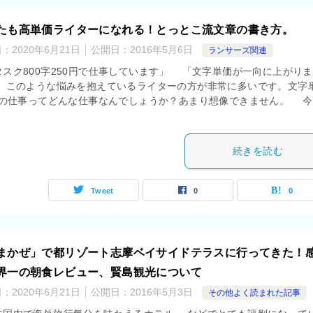
たも高単価ライターになれる！とっとこ流文章の書き方。
日：
2020年6月21日
公開日：
2016年5月6日
ランサーズ関連
スク800字250円で仕事しています」 「文字単価が一向に上がり
 このような悩みを抱えているライターの方が非常に多いです。文字
5円の仕事ってどんな仕事なんでしょうか？あまり想像できません。 今
続きを読む
Tweet
0
0
まかぜ」で都リゾート志摩ベイサイドテラスに行ってきた！
界一の朝食レビュー、賢島観光について
日：
2020年6月21日
公開日：
2016年5月3日
その他よく読まれた記事