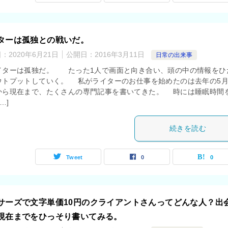
ターは孤独との戦いだ。
日：
2020年6月21日
公開日：
2016年3月11日
日常の出来事
ターは孤独だ。 たった1人で画面と向き合い、頭の中の情報をひ
ウトプットしていく。 私がライターのお仕事を始めたのは去年の5
から現在まで、たくさんの専門記事を書いてきた。 時には睡眠時間
…]
続きを読む
Tweet
0
0
サーズで文字単価10円のクライアントさんってどんな人？出
現在までをひっそり書いてみる。