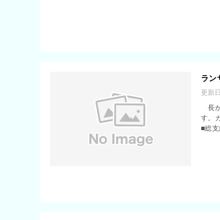
ラン
更新
長か
す。
■総支給